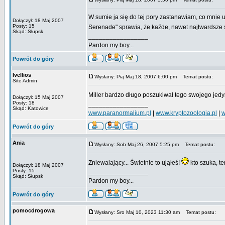
W sumie ja się do tej pory zastanawiam, co mnie u
Dołączył: 18 Maj 2007
Posty: 15
Serenade" sprawia, że kaźde, nawet najtwardsze
Skąd: Słupsk
_________________
Pardon my boy...
Powrót do góry
Ivellios
Wysłany: Pią Maj 18, 2007 6:00 pm
Temat postu:
Site Admin
Miller bardzo długo poszukiwał tego swojego jedy
Dołączył: 15 Maj 2007
Posty: 18
_________________
Skąd: Katowice
www.paranormalium.pl
|
www.kryptozoologia.pl
|
w
Powrót do góry
Ania
Wysłany: Sob Maj 26, 2007 5:25 pm
Temat postu:
Zniewalający... Świetnie to ująłeś!
kto szuka, te
Dołączył: 18 Maj 2007
Posty: 15
_________________
Skąd: Słupsk
Pardon my boy...
Powrót do góry
pomocdrogowa
Wysłany: Sro Maj 10, 2023 11:30 am
Temat postu: