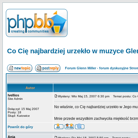
Co Cię najbardziej urzekło w muzyce Gle
Forum Glenn Miller - forum dyskusyjne Str
Autor
Ivellios
Wysłany: Wto Maj 15, 2007 6:30 pm
Temat postu: Co Ci
Site Admin
No właśnie, co Cię najbardziej urzekło w Jego m
Dołączył: 15 Maj 2007
Posty: 18
Skąd: Katowice
Mnie przede wszystkim zachwyciła miękkość brz
Powrót do góry
Ania
Wysłany: Pią Maj 18, 2007 5:50 pm
Temat postu: