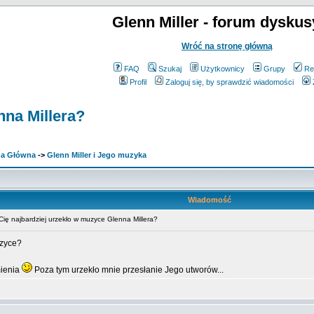
Glenn Miller - forum dyskus
Wróć na stronę główną
FAQ
Szukaj
Użytkownicy
Grupy
Re
Profil
Zaloguj się, by sprawdzić wiadomości
nna Millera?
ona Główna
->
Glenn Miller i Jego muzyka
Wiadomość
ę najbardziej urzekło w muzyce Glenna Millera?
uzyce?
mienia
Poza tym urzekło mnie przesłanie Jego utworów...