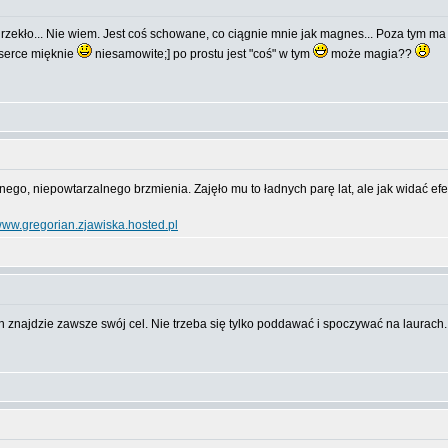
rzekło... Nie wiem. Jest coś schowane, co ciągnie mnie jak magnes... Poza tym ma 
 serce mięknie
niesamowite;] po prostu jest "coś" w tym
może magia??
nego, niepowtarzalnego brzmienia. Zajęło mu to ładnych parę lat, ale jak widać e
ww.gregorian.zjawiska.hosted.pl
n znajdzie zawsze swój cel. Nie trzeba się tylko poddawać i spoczywać na laurach.