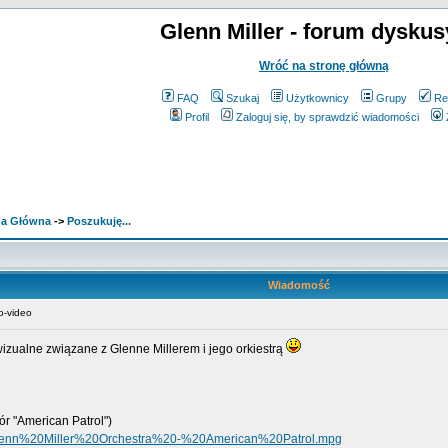
Glenn Miller - forum dyskus
Wróć na stronę główną
FAQ
Szukaj
Użytkownicy
Grupy
Re
Profil
Zaloguj się, by sprawdzić wiadomości
ona Główna
->
Poszukuję...
Wiadomość
o-video
izualne związane z Glenne Millerem i jego orkiestrą
ór "American Patrol")
20Glenn%20Miller%20Orchestra%20-%20American%20Patrol.mpg