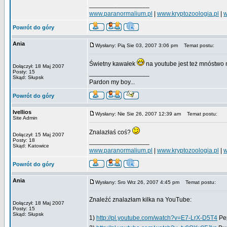
_________________
www.paranormalium.pl
|
www.kryptozoologia.pl
|
w
Powrót do góry
Ania
Wysłany: Pią Sie 03, 2007 3:06 pm
Temat postu:
Świetny kawałek
na youtube jest też mnóstw
Dołączył: 18 Maj 2007
Posty: 15
_________________
Skąd: Słupsk
Pardon my boy...
Powrót do góry
Ivellios
Wysłany: Nie Sie 26, 2007 12:39 am
Temat postu:
Site Admin
Znalazłaś coś?
Dołączył: 15 Maj 2007
Posty: 18
_________________
Skąd: Katowice
www.paranormalium.pl
|
www.kryptozoologia.pl
|
w
Powrót do góry
Ania
Wysłany: Sro Wrz 26, 2007 4:45 pm
Temat postu:
Znaleźć znalazłam kilka na YouTube:
Dołączył: 18 Maj 2007
Posty: 15
Skąd: Słupsk
1)
http://pl.youtube.com/watch?v=E7-LrX-D5T4
Pep