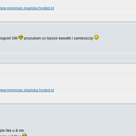
ww.gregorian.zjawiska.hosted.pl
o nagrań GM
poszukam co lepsze kawałki i zamieszczę
ww.gregorian.zjawiska.hosted.pl
le like u & me