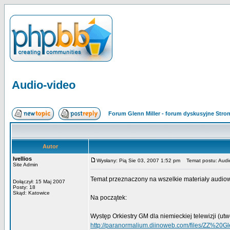
Audio-video
Forum Glenn Miller - forum dyskusyjne Str
Autor
Ivellios
Wysłany: Pią Sie 03, 2007 1:52 pm
Temat postu: Audi
Site Admin
Temat przeznaczony na wszelkie materiały audiow
Dołączył: 15 Maj 2007
Posty: 18
Skąd: Katowice
Na początek:
Występ Orkiestry GM dla niemieckiej telewizji (utw
http://paranormalium.diinoweb.com/files/ZZ%