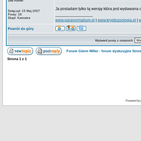
Site Admin
Ja posiadam tylko tą wersję która jest wydawana
Dołączył: 15 Maj 2007
_________________
Posty: 18
Skąd: Katowice
www.paranormalium.pl
|
www.kryptozoologia.pl
|
w
Powrót do góry
Wyświetl posty z ostatnich:
Forum Glenn Miller - forum dyskusyjne Str
Strona
1
z
1
Powered by