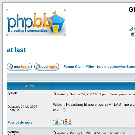
Gl
at last
Forum Glenn Miller - forum dyskusyjne Str
Autor
rysiek
Wysłany: Sob Lis 24, 2007 8:31 pm
Temat postu: at la
Witam . Poszukuję filmowej wersji AT LAST nie wyko
Dołączył: 24 Lis 2007
wives ").
Posty: 2
Powrót do góry
Ivellios
Wysłany: Pią Sty 18, 2008 4:51 pm
Temat postu: