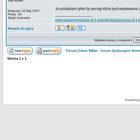
Site Admin
Ja posiadam tylko tą wersję która jest wydawana
Dołączył: 15 Maj 2007
_________________
Posty: 18
Skąd: Katowice
www.paranormalium.pl
|
www.kryptozoologia.pl
|
w
Powrót do góry
Wyświetl posty z ostatnich:
Forum Glenn Miller - forum dyskusyjne Str
Strona
1
z
1
Powered by