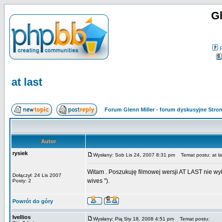
Gl
at last
Forum Glenn Miller - forum dyskusyjne Str
Autor
rysiek
Wysłany: Sob Lis 24, 2007 8:31 pm
Temat postu: at la
Witam . Poszukuję filmowej wersji AT LAST nie wyko
Dołączył: 24 Lis 2007
wives ").
Posty: 2
Powrót do góry
Ivellios
Wysłany: Pią Sty 18, 2008 4:51 pm
Temat postu: