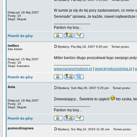
W sumie ja się do tej pory zastanawiam, co mnie u
Dołączył: 18 Maj 2007
Posty: 15
Serenade" sprawia, że kaźde, nawet najtwardsze
Skąd: Słupsk
_________________
Pardon my boy...
Powrót do góry
Ivellios
Wysłany: Pią Maj 18, 2007 6:00 pm
Temat postu:
Site Admin
Miller bardzo długo poszukiwał tego swojego jedy
Dołączył: 15 Maj 2007
Posty: 18
_________________
Skąd: Katowice
www.paranormalium.pl
|
www.kryptozoologia.pl
|
w
Powrót do góry
Ania
Wysłany: Sob Maj 26, 2007 5:25 pm
Temat postu:
Zniewalający... Świetnie to ująłeś!
kto szuka, te
Dołączył: 18 Maj 2007
Posty: 15
_________________
Skąd: Słupsk
Pardon my boy...
Powrót do góry
pomocdrogowa
Wysłany: Sro Maj 10, 2023 11:30 am
Temat postu: