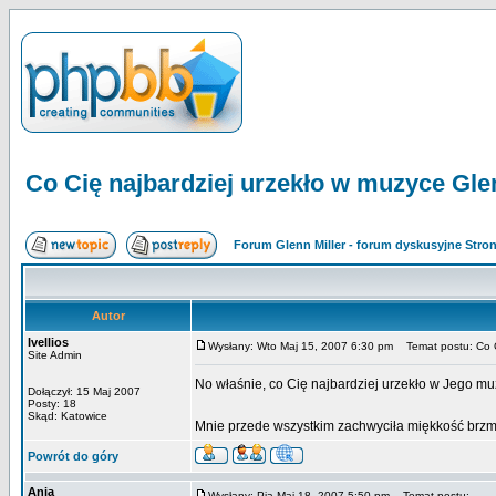
Co Cię najbardziej urzekło w muzyce Gle
Forum Glenn Miller - forum dyskusyjne Str
Autor
Ivellios
Wysłany: Wto Maj 15, 2007 6:30 pm
Temat postu: Co Ci
Site Admin
No właśnie, co Cię najbardziej urzekło w Jego m
Dołączył: 15 Maj 2007
Posty: 18
Skąd: Katowice
Mnie przede wszystkim zachwyciła miękkość brz
Powrót do góry
Ania
Wysłany: Pią Maj 18, 2007 5:50 pm
Temat postu: