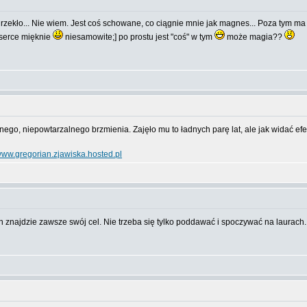
rzekło... Nie wiem. Jest coś schowane, co ciągnie mnie jak magnes... Poza tym ma 
 serce mięknie
niesamowite;] po prostu jest "coś" w tym
może magia??
nego, niepowtarzalnego brzmienia. Zajęło mu to ładnych parę lat, ale jak widać e
ww.gregorian.zjawiska.hosted.pl
n znajdzie zawsze swój cel. Nie trzeba się tylko poddawać i spoczywać na laurach.