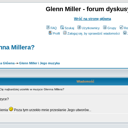
Glenn Miller - forum dyskus
Wróć na stronę główną
FAQ
Szukaj
Użytkownicy
Grupy
Re
Profil
Zaloguj się, by sprawdzić wiadomości
nna Millera?
ona Główna
->
Glenn Miller i Jego muzyka
Wiadomość
ę najbardziej urzekło w muzyce Glenna Millera?
uzyce?
mienia
Poza tym urzekło mnie przesłanie Jego utworów...