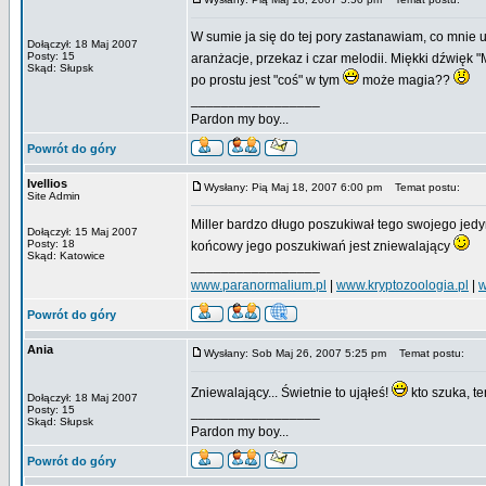
W sumie ja się do tej pory zastanawiam, co mnie 
Dołączył: 18 Maj 2007
Posty: 15
aranżacje, przekaz i czar melodii. Miękki dźwięk
Skąd: Słupsk
po prostu jest "coś" w tym
może magia??
_________________
Pardon my boy...
Powrót do góry
Ivellios
Wysłany: Pią Maj 18, 2007 6:00 pm
Temat postu:
Site Admin
Miller bardzo długo poszukiwał tego swojego jedyn
Dołączył: 15 Maj 2007
Posty: 18
końcowy jego poszukiwań jest zniewalający
Skąd: Katowice
_________________
www.paranormalium.pl
|
www.kryptozoologia.pl
|
w
Powrót do góry
Ania
Wysłany: Sob Maj 26, 2007 5:25 pm
Temat postu:
Zniewalający... Świetnie to ująłeś!
kto szuka, te
Dołączył: 18 Maj 2007
Posty: 15
_________________
Skąd: Słupsk
Pardon my boy...
Powrót do góry