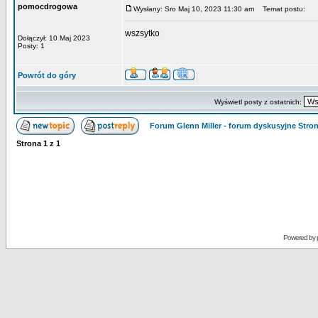
pomocdrogowa
Wysłany: Sro Maj 10, 2023 11:30 am
Temat postu:
wszsytko
Dołączył: 10 Maj 2023
Posty: 1
Powrót do góry
Wyświetl posty z ostatnich:
Forum Glenn Miller - forum dyskusyjne Str
Strona
1
z
1
Powered by