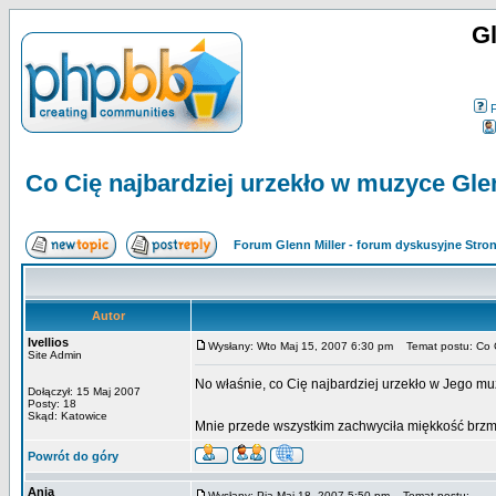
Gl
Co Cię najbardziej urzekło w muzyce Gle
Forum Glenn Miller - forum dyskusyjne Str
Autor
Ivellios
Wysłany: Wto Maj 15, 2007 6:30 pm
Temat postu: Co Ci
Site Admin
No właśnie, co Cię najbardziej urzekło w Jego m
Dołączył: 15 Maj 2007
Posty: 18
Skąd: Katowice
Mnie przede wszystkim zachwyciła miękkość brz
Powrót do góry
Ania
Wysłany: Pią Maj 18, 2007 5:50 pm
Temat postu: