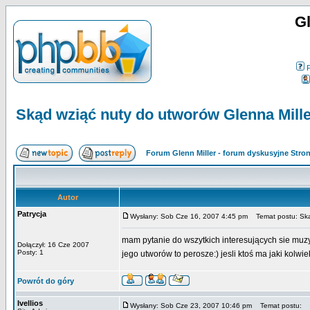
Gl
Skąd wziąć nuty do utworów Glenna Mill
Forum Glenn Miller - forum dyskusyjne Str
Autor
Patrycja
Wysłany: Sob Cze 16, 2007 4:45 pm
Temat postu: Skąd
mam pytanie do wszytkich interesujących sie muzy
Dołączył: 16 Cze 2007
Posty: 1
jego utworów to perosze:) jesli ktoś ma jaki kolwie
Powrót do góry
Ivellios
Wysłany: Sob Cze 23, 2007 10:46 pm
Temat postu: