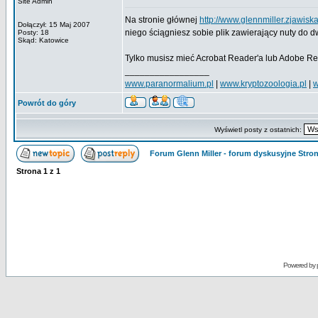
Site Admin
Na stronie głównej
http://www.glennmiller.zjawis
Dołączył: 15 Maj 2007
niego ściągniesz sobie plik zawierający nuty do
Posty: 18
Skąd: Katowice
Tylko musisz mieć Acrobat Reader'a lub Adobe Re
_________________
www.paranormalium.pl
|
www.kryptozoologia.pl
|
w
Powrót do góry
Wyświetl posty z ostatnich:
Forum Glenn Miller - forum dyskusyjne Str
Strona
1
z
1
Powered by