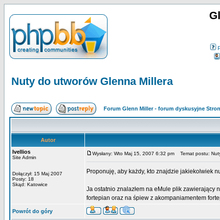
Gl
Nuty do utworów Glenna Millera
Forum Glenn Miller - forum dyskusyjne Str
Autor
Ivellios
Wysłany: Wto Maj 15, 2007 6:32 pm
Temat postu: Nuty
Site Admin
Proponuję, aby każdy, kto znajdzie jakiekolwiek n
Dołączył: 15 Maj 2007
Posty: 18
Skąd: Katowice
Ja ostatnio znalazłem na eMule plik zawierający 
fortepian oraz na śpiew z akompaniamentem forte
Powrót do góry