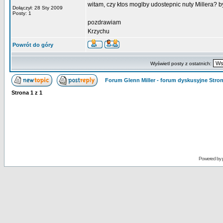
witam, czy ktos moglby udostepnic nuty Millera? b
Dołączył: 28 Sty 2009
Posty: 1
pozdrawiam
Krzychu
Powrót do góry
Wyświetl posty z ostatnich:
Forum Glenn Miller - forum dyskusyjne Str
Strona
1
z
1
Powered by