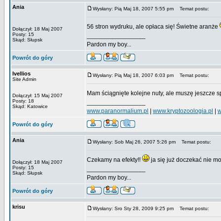
Ania
Wysłany: Pią Maj 18, 2007 5:55 pm
Temat postu:
56 stron wydruku, ale opłaca się! Świetne aranże
Dołączył: 18 Maj 2007
Posty: 15
_________________
Skąd: Słupsk
Pardon my boy...
Powrót do góry
Ivellios
Wysłany: Pią Maj 18, 2007 6:03 pm
Temat postu:
Site Admin
Mam ściągnięte kolejne nuty, ale muszę jeszcze 
Dołączył: 15 Maj 2007
Posty: 18
_________________
Skąd: Katowice
www.paranormalium.pl
|
www.kryptozoologia.pl
|
w
Powrót do góry
Ania
Wysłany: Sob Maj 26, 2007 5:26 pm
Temat postu:
Czekamy na efekty!!
ja się już doczekać nie 
Dołączył: 18 Maj 2007
Posty: 15
_________________
Skąd: Słupsk
Pardon my boy...
Powrót do góry
krisu
Wysłany: Sro Sty 28, 2009 9:25 pm
Temat postu: