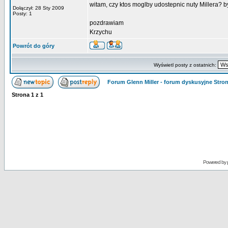
witam, czy ktos moglby udostepnic nuty Millera? b
Dołączył: 28 Sty 2009
Posty: 1
pozdrawiam
Krzychu
Powrót do góry
Wyświetl posty z ostatnich:
Forum Glenn Miller - forum dyskusyjne Str
Strona
1
z
1
Powered by