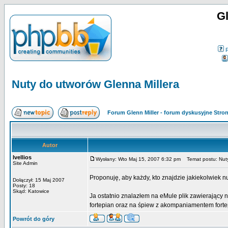
Gl
Nuty do utworów Glenna Millera
Forum Glenn Miller - forum dyskusyjne Str
Autor
Ivellios
Wysłany: Wto Maj 15, 2007 6:32 pm
Temat postu: Nuty
Site Admin
Proponuję, aby każdy, kto znajdzie jakiekolwiek n
Dołączył: 15 Maj 2007
Posty: 18
Skąd: Katowice
Ja ostatnio znalazłem na eMule plik zawierający 
fortepian oraz na śpiew z akompaniamentem forte
Powrót do góry