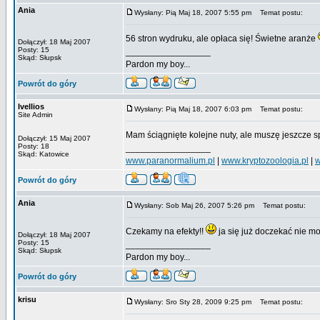
Ania
Wysłany: Pią Maj 18, 2007 5:55 pm
Temat postu:
56 stron wydruku, ale opłaca się! Świetne aranże
Dołączył: 18 Maj 2007
Posty: 15
_________________
Skąd: Słupsk
Pardon my boy...
Powrót do góry
Ivellios
Wysłany: Pią Maj 18, 2007 6:03 pm
Temat postu:
Site Admin
Mam ściągnięte kolejne nuty, ale muszę jeszcze 
Dołączył: 15 Maj 2007
Posty: 18
_________________
Skąd: Katowice
www.paranormalium.pl
|
www.kryptozoologia.pl
|
w
Powrót do góry
Ania
Wysłany: Sob Maj 26, 2007 5:26 pm
Temat postu:
Czekamy na efekty!!
ja się już doczekać nie 
Dołączył: 18 Maj 2007
Posty: 15
_________________
Skąd: Słupsk
Pardon my boy...
Powrót do góry
krisu
Wysłany: Sro Sty 28, 2009 9:25 pm
Temat postu: