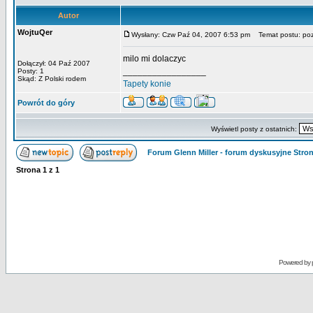
Autor
WojtuQer
Wysłany: Czw Paź 04, 2007 6:53 pm
Temat postu: po
milo mi dolaczyc
Dołączył: 04 Paź 2007
_________________
Posty: 1
Skąd: Z Polski rodem
Tapety konie
Powrót do góry
Wyświetl posty z ostatnich:
Forum Glenn Miller - forum dyskusyjne Str
Strona
1
z
1
Powered by