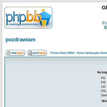
Gl
pozdrawiam
Forum Glenn Miller - forum dyskusyjne Str
Na kog
PO
PiS
LiD
PSL
Sam
Wsz