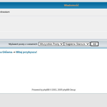
Wiadomość
zdrawiam
Wyświetl posty z ostatnich:
ona Główna
->
Witaj przybyszu!
Powered by
phpBB
© 2001, 2005 phpBB Group