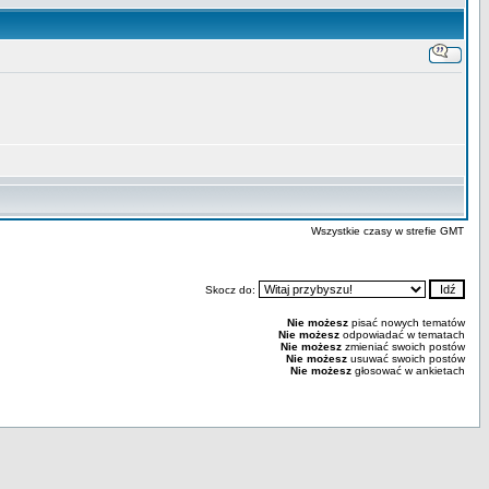
Wszystkie czasy w strefie GMT
Skocz do:
Nie możesz
pisać nowych tematów
Nie możesz
odpowiadać w tematach
Nie możesz
zmieniać swoich postów
Nie możesz
usuwać swoich postów
Nie możesz
głosować w ankietach