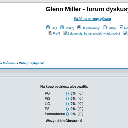
Glenn Miller - forum dyskus
Wróć na stronę główną
FAQ
Szukaj
Użytkownicy
Grupy
Re
Profil
Zaloguj się, by sprawdzić wiadomości
ona Główna
->
Witaj przybyszu!
Na kogo bedziesz glosowal/la
PO
0%
[ 0 ]
PiS
0%
[ 0 ]
LiD
0%
[ 0 ]
PSL
0%
[ 0 ]
Samoobrona
0%
[ 0 ]
Wszystkich Głosów : 0