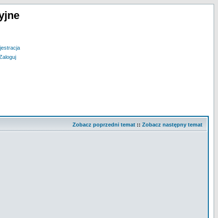
yjne
jestracja
Zaloguj
Zobacz poprzedni temat
::
Zobacz następny temat