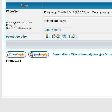
Autor
WojtuQer
Wysłany: Czw Paź 04, 2007 6:53 pm
Temat postu: po
milo mi dolaczyc
Dołączył: 04 Paź 2007
_________________
Posty: 1
Skąd: Z Polski rodem
Tapety konie
Powrót do góry
Forum Glenn Miller - forum dyskusyjne Str
Strona
1
z
1