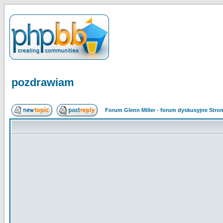
pozdrawiam
Forum Glenn Miller - forum dyskusyjne Str