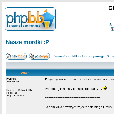
Gl
Nasze mordki :P
Forum Glenn Miller - forum dyskusyjne Str
Autor
Ivellios
Wysłany: Nie Sie 26, 2007 12:40 am
Temat postu: Nas
Site Admin
Proponuję taki mały temacik fotograficzny
Dołączył: 15 Maj 2007
Posty: 18
Skąd: Katowice
===============================
Ja dam kilka nowszych zdjęć z ostatniego turnusu w