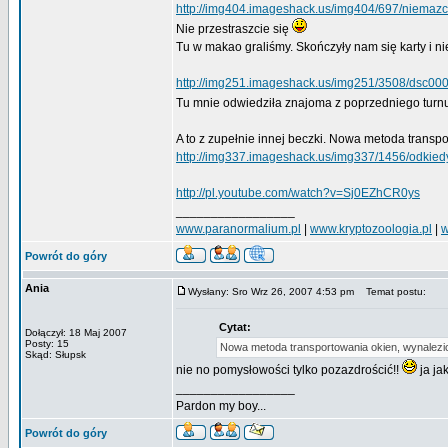
http://img404.imageshack.us/img404/697/niemaz
Nie przestraszcie się
Tu w makao graliśmy. Skończyły nam się karty i nie
http://img251.imageshack.us/img251/3508/dsc00
Tu mnie odwiedziła znajoma z poprzedniego tur
A to z zupełnie innej beczki. Nowa metoda transpo
http://img337.imageshack.us/img337/1456/odkied
http://pl.youtube.com/watch?v=Sj0EZhCR0ys
_________________
www.paranormalium.pl
|
www.kryptozoologia.pl
|
w
Powrót do góry
Ania
Wysłany: Sro Wrz 26, 2007 4:53 pm
Temat postu:
Cytat:
Dołączył: 18 Maj 2007
Posty: 15
Nowa metoda transportowania okien, wynalezion
Skąd: Słupsk
nie no pomysłowości tylko pozazdrościć!!
ja ja
_________________
Pardon my boy...
Powrót do góry