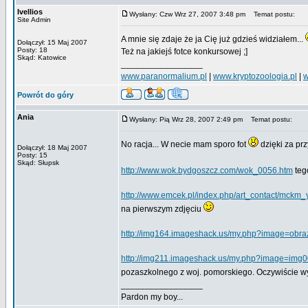
Ivellios
Wysłany: Czw Wrz 27, 2007 3:48 pm
Temat postu:
Site Admin
A mnie się zdaje że ja Cię już gdzieś widziałem...
Dołączył: 15 Maj 2007
Posty: 18
Też na jakiejś fotce konkursowej ;]
Skąd: Katowice
_________________
www.paranormalium.pl
|
www.kryptozoologia.pl
|
w
Powrót do góry
Ania
Wysłany: Pią Wrz 28, 2007 2:49 pm
Temat postu:
No racja... W necie mam sporo fot
dzięki za pr
Dołączył: 18 Maj 2007
Posty: 15
Skąd: Słupsk
http://www.wok.bydgoszcz.com/wok_0056.htm
teg
http://www.emcek.pl/index.php/art_contact/mckm_
na pierwszym zdjęciu
http://img164.imageshack.us/my.php?image=obra
http://img211.imageshack.us/my.php?image=img0
pozaszkolnego z woj. pomorskiego. Oczywiście w
_________________
Pardon my boy...