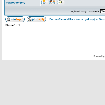
Powrót do góry
Wyświetl posty z ostatnich:
Forum Glenn Miller - forum dyskusyjne Str
Strona
1
z
1
Powered by