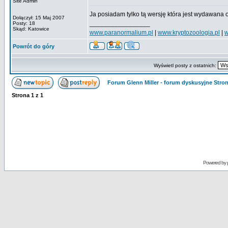
Site Admin
Ja posiadam tylko tą wersję która jest wydawana
Dołączył: 15 Maj 2007
_________________
Posty: 18
Skąd: Katowice
www.paranormalium.pl
|
www.kryptozoologia.pl
|
w
Powrót do góry
Wyświetl posty z ostatnich:
Forum Glenn Miller - forum dyskusyjne Str
Strona
1
z
1
Powered by