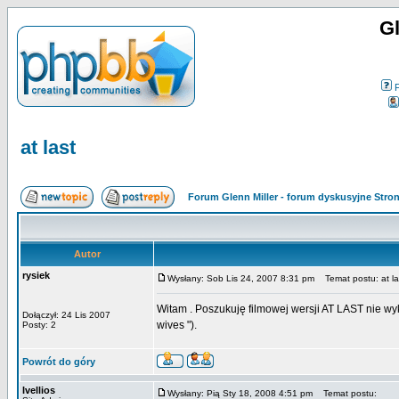
Gl
at last
Forum Glenn Miller - forum dyskusyjne Str
Autor
rysiek
Wysłany: Sob Lis 24, 2007 8:31 pm
Temat postu: at la
Witam . Poszukuję filmowej wersji AT LAST nie wyko
Dołączył: 24 Lis 2007
wives ").
Posty: 2
Powrót do góry
Ivellios
Wysłany: Pią Sty 18, 2008 4:51 pm
Temat postu: