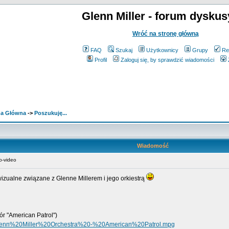
Glenn Miller - forum dyskus
Wróć na stronę główną
FAQ
Szukaj
Użytkownicy
Grupy
Re
Profil
Zaloguj się, by sprawdzić wiadomości
ona Główna
->
Poszukuję...
Wiadomość
o-video
izualne związane z Glenne Millerem i jego orkiestrą
ór "American Patrol")
20Glenn%20Miller%20Orchestra%20-%20American%20Patrol.mpg