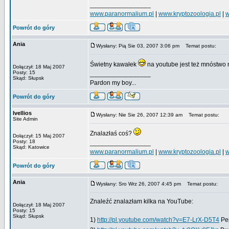
_________________
www.paranormalium.pl
|
www.kryptozoologia.pl
|
w
Powrót do góry
Ania
Wysłany: Pią Sie 03, 2007 3:06 pm
Temat postu:
Świetny kawałek
na youtube jest też mnóstw
Dołączył: 18 Maj 2007
Posty: 15
_________________
Skąd: Słupsk
Pardon my boy...
Powrót do góry
Ivellios
Wysłany: Nie Sie 26, 2007 12:39 am
Temat postu:
Site Admin
Znalazłaś coś?
Dołączył: 15 Maj 2007
Posty: 18
_________________
Skąd: Katowice
www.paranormalium.pl
|
www.kryptozoologia.pl
|
w
Powrót do góry
Ania
Wysłany: Sro Wrz 26, 2007 4:45 pm
Temat postu:
Znaleźć znalazłam kilka na YouTube:
Dołączył: 18 Maj 2007
Posty: 15
Skąd: Słupsk
1)
http://pl.youtube.com/watch?v=E7-LrX-D5T4
Pep