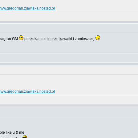
ww.gregorian.zjawiska.hosted.pl
o nagrań GM
poszukam co lepsze kawałki i zamieszczę
ww.gregorian.zjawiska.hosted.pl
le like u & me