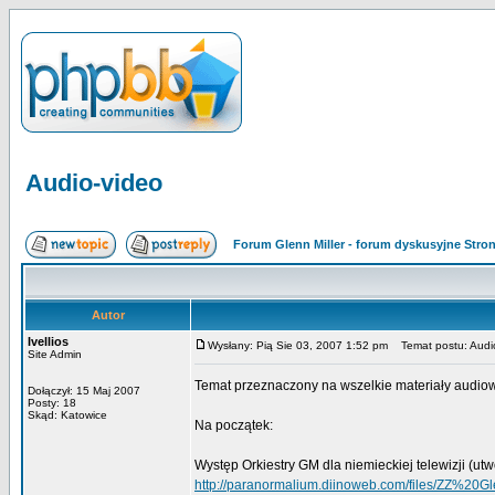
Audio-video
Forum Glenn Miller - forum dyskusyjne Str
Autor
Ivellios
Wysłany: Pią Sie 03, 2007 1:52 pm
Temat postu: Audi
Site Admin
Temat przeznaczony na wszelkie materiały audiow
Dołączył: 15 Maj 2007
Posty: 18
Skąd: Katowice
Na początek:
Występ Orkiestry GM dla niemieckiej telewizji (utw
http://paranormalium.diinoweb.com/files/ZZ%