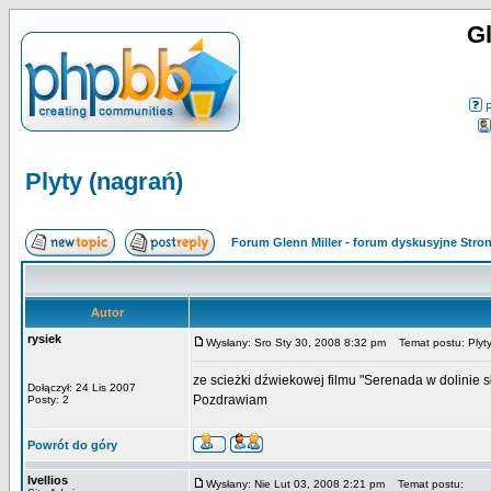
Gl
Plyty (nagrań)
Forum Glenn Miller - forum dyskusyjne Str
Autor
rysiek
Wysłany: Sro Sty 30, 2008 8:32 pm
Temat postu: Plyty
ze scieżki dźwiekowej filmu "Serenada w dolinie sł
Dołączył: 24 Lis 2007
Pozdrawiam
Posty: 2
Powrót do góry
Ivellios
Wysłany: Nie Lut 03, 2008 2:21 pm
Temat postu: