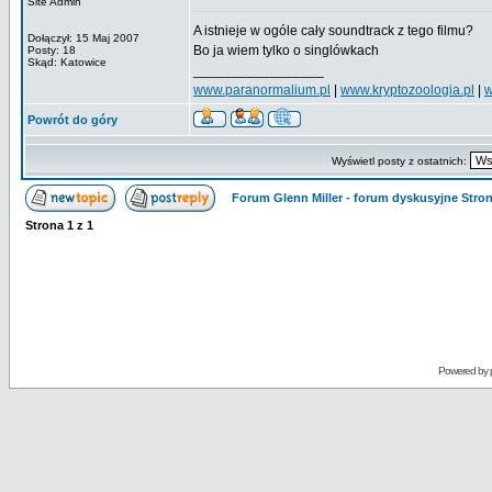
Site Admin
A istnieje w ogóle cały soundtrack z tego filmu?
Dołączył: 15 Maj 2007
Bo ja wiem tylko o singlówkach
Posty: 18
Skąd: Katowice
_________________
www.paranormalium.pl
|
www.kryptozoologia.pl
|
w
Powrót do góry
Wyświetl posty z ostatnich:
Forum Glenn Miller - forum dyskusyjne Str
Strona
1
z
1
Powered by