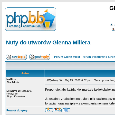
Gl
Nuty do utworów Glenna Millera
Forum Glenn Miller - forum dyskusyjne Str
Autor
Ivellios
Wysłany: Wto Maj 15, 2007 6:32 pm
Temat postu: Nuty
Site Admin
Proponuję, aby każdy, kto znajdzie jakiekolwiek n
Dołączył: 15 Maj 2007
Posty: 18
Skąd: Katowice
Ja ostatnio znalazłem na eMule plik zawierający 
fortepian oraz na śpiew z akompaniamentem forte
Powrót do góry