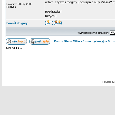
witam, czy ktos moglby udostepnic nuty Millera? b
Dołączył: 28 Sty 2009
Posty: 1
pozdrawiam
Krzychu
Powrót do góry
Wyświetl posty z ostatnich:
Forum Glenn Miller - forum dyskusyjne Str
Strona
1
z
1
Powered by