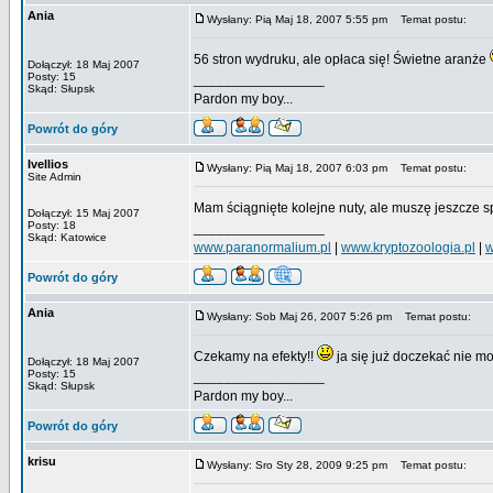
Ania
Wysłany: Pią Maj 18, 2007 5:55 pm
Temat postu:
56 stron wydruku, ale opłaca się! Świetne aranże
Dołączył: 18 Maj 2007
Posty: 15
_________________
Skąd: Słupsk
Pardon my boy...
Powrót do góry
Ivellios
Wysłany: Pią Maj 18, 2007 6:03 pm
Temat postu:
Site Admin
Mam ściągnięte kolejne nuty, ale muszę jeszcze 
Dołączył: 15 Maj 2007
Posty: 18
_________________
Skąd: Katowice
www.paranormalium.pl
|
www.kryptozoologia.pl
|
w
Powrót do góry
Ania
Wysłany: Sob Maj 26, 2007 5:26 pm
Temat postu:
Czekamy na efekty!!
ja się już doczekać nie 
Dołączył: 18 Maj 2007
Posty: 15
_________________
Skąd: Słupsk
Pardon my boy...
Powrót do góry
krisu
Wysłany: Sro Sty 28, 2009 9:25 pm
Temat postu: