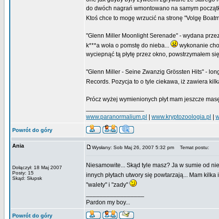
do dwóch nagrań wmontowano na samym początk
Ktoś chce to mogę wrzucić na stronę "Volgę Boatm
"Glenn Miller Moonlight Serenade" - wydana przez S
k***a woła o pomstę do nieba...
wykonanie chol
wyciepnąć tą płytę przez okno, powstrzymałem się 
"Glenn Miller - Seine Zwanzig Grössten Hits" - l
Records. Pozycja to o tyle ciekawa, iż zawiera k
Prócz wyżej wymienionych płyt mam jeszcze masę 
_________________
www.paranormalium.pl
|
www.kryptozoologia.pl
|
w
Powrót do góry
Ania
Wysłany: Sob Maj 26, 2007 5:32 pm
Temat postu:
Niesamowite... Skąd tyle masz? Ja w sumie od nie
Dołączył: 18 Maj 2007
Posty: 15
innych płytach utwory się powtarzają... Mam kilka i
Skąd: Słupsk
"walety" i "zady"
_________________
Pardon my boy...
Powrót do góry