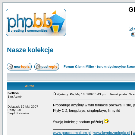
Gl
Nasze kolekcje
Forum Glenn Miller - forum dyskusyjne Str
Autor
Ivellios
Wysłany: Pią Maj 18, 2007 5:43 pm
Temat postu: Nasz
Site Admin
Proponuję abyśmy w tym temacie pochwalili się,
Dołączył: 15 Maj 2007
Posty: 18
Płyty CD, longplaye, singleplaye, filmy itd
Skąd: Katowice
Swoją kolekcję podam później
_________________
www.paranormalium.pl
|
www.kryptozoologia.pl
|
w