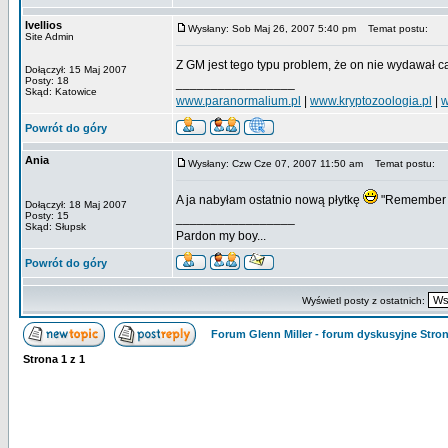
Ivellios
Wysłany: Sob Maj 26, 2007 5:40 pm
Temat postu:
Site Admin
Z GM jest tego typu problem, że on nie wydawał c
Dołączył: 15 Maj 2007
Posty: 18
_________________
Skąd: Katowice
www.paranormalium.pl
|
www.kryptozoologia.pl
|
w
Powrót do góry
Ania
Wysłany: Czw Cze 07, 2007 11:50 am
Temat postu:
A ja nabyłam ostatnio nową płytkę
"Remember G
Dołączył: 18 Maj 2007
Posty: 15
_________________
Skąd: Słupsk
Pardon my boy...
Powrót do góry
Wyświetl posty z ostatnich:
Forum Glenn Miller - forum dyskusyjne Str
Strona
1
z
1