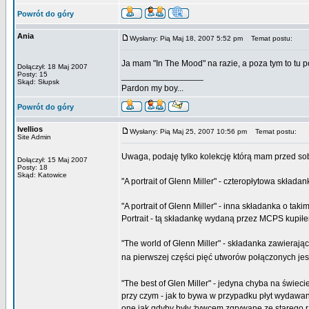
Powrót do góry
Ania
Wysłany: Pią Maj 18, 2007 5:52 pm
Temat postu:
Ja mam "In The Mood" na razie, a poza tym to tu p
Dołączył: 18 Maj 2007
Posty: 15
_________________
Skąd: Słupsk
Pardon my boy...
Powrót do góry
Ivellios
Wysłany: Pią Maj 25, 2007 10:56 pm
Temat postu:
Site Admin
Uwaga, podaję tylko kolekcję którą mam przed so
Dołączył: 15 Maj 2007
Posty: 18
Skąd: Katowice
"A portrait of Glenn Miller" - czteropłytowa skła
"A portrait of Glenn Miller" - inna składanka o 
Portrait - tą składankę wydaną przez MCPS kupił
"The world of Glenn Miller" - składanka zawierają
na pierwszej części pięć utworów połączonych je
"The best of Glen Miller" - jedyna chyba na świec
przy czym - jak to bywa w przypadku płyt wydawa
one jak gdyby były żywcem zgrywane ze starego r