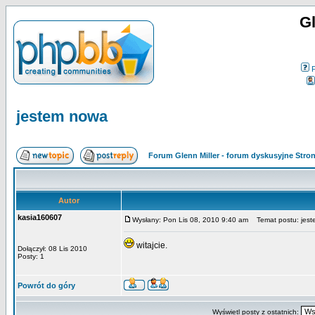
Gl
jestem nowa
Forum Glenn Miller - forum dyskusyjne Str
Autor
kasia160607
Wysłany: Pon Lis 08, 2010 9:40 am
Temat postu: jes
witajcie.
Dołączył: 08 Lis 2010
Posty: 1
Powrót do góry
Wyświetl posty z ostatnich: