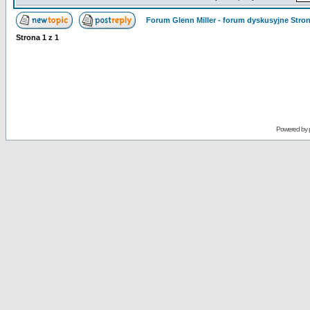
Forum Glenn Miller - forum dyskusyjne Str
Strona
1
z
1
Powered by