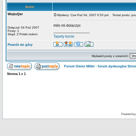
Autor
WojtuQer
Wysłany: Czw Paź 04, 2007 6:53 pm
Temat postu: po
milo mi dolaczyc
Dołączył: 04 Paź 2007
_________________
Posty: 1
Skąd: Z Polski rodem
Tapety konie
Powrót do góry
Wyświetl posty z ostatnich:
Forum Glenn Miller - forum dyskusyjne Str
Strona
1
z
1
Powered by