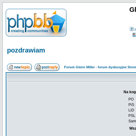
Gl
pozdrawiam
Forum Glenn Miller - forum dyskusyjne Str
Na kog
PO
PiS
LiD
PSL
Sam
Wsz