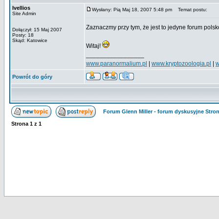
Ivellios
Wysłany: Pią Maj 18, 2007 5:48 pm
Temat postu:
Site Admin
Zaznaczmy przy tym, że jest to jedyne forum pols
Dołączył: 15 Maj 2007
Posty: 18
Skąd: Katowice
Witaj!
_________________
www.paranormalium.pl
|
www.kryptozoologia.pl
|
w
Powrót do góry
Forum Glenn Miller - forum dyskusyjne Str
Strona
1
z
1