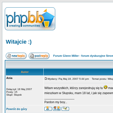
Witajcie :)
Forum Glenn Miller - forum dyskusyjne Str
Autor
Ania
Wysłany: Pią Maj 18, 2007 5:44 pm
Temat postu: Witajc
Witam wszystkich, którzy zarejestrują się tu
mam
Dołączył: 18 Maj 2007
Posty: 15
mieszkam w Słupsku, mam 18 lat, i jak się zape
Skąd: Słupsk
_________________
Pardon my boy...
Powrót do góry