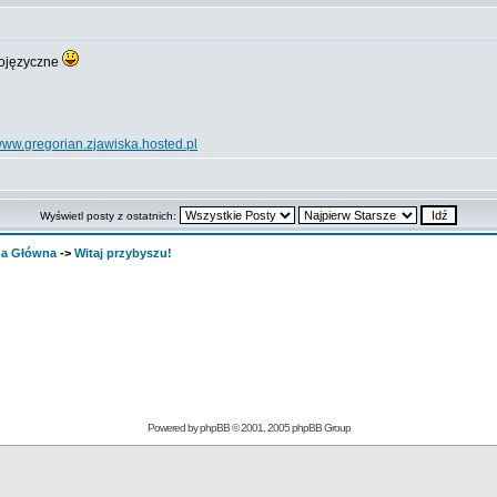
kojęzyczne
ww.gregorian.zjawiska.hosted.pl
Wyświetl posty z ostatnich:
ona Główna
->
Witaj przybyszu!
Powered by
phpBB
© 2001, 2005 phpBB Group