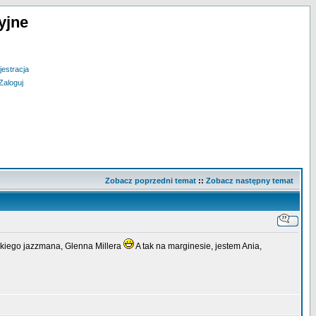
yjne
jestracja
Zaloguj
Zobacz poprzedni temat
::
Zobacz następny temat
lkiego jazzmana, Glenna Millera
A tak na marginesie, jestem Ania,