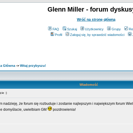
Glenn Miller - forum dyskus
Wróć na stronę główną
FAQ
Szukaj
Użytkownicy
Grupy
Re
Profil
Zaloguj się, by sprawdzić wiadomości
ona Główna
->
Witaj przybyszu!
Wiadomość
ie :)
 nadzieję, że forum się rozbuduje i zostanie najlepszym i największym forum Wie
wne domyślacie, uwielbiam GM
pozdrowienia!