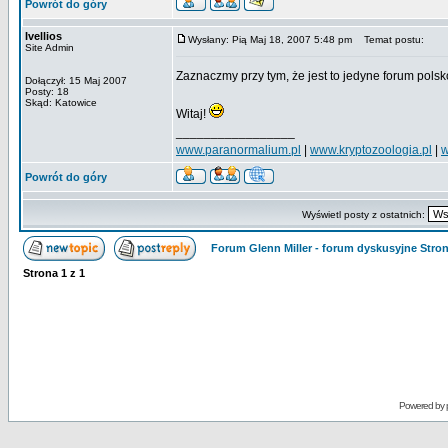
Powrót do góry
Ivellios
Wysłany: Pią Maj 18, 2007 5:48 pm
Temat postu:
Site Admin
Zaznaczmy przy tym, że jest to jedyne forum pols
Dołączył: 15 Maj 2007
Posty: 18
Skąd: Katowice
Witaj!
_________________
www.paranormalium.pl
|
www.kryptozoologia.pl
|
w
Powrót do góry
Wyświetl posty z ostatnich:
Forum Glenn Miller - forum dyskusyjne Str
Strona
1
z
1
Powered by