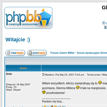
Gl
Witajcie :)
Forum Glenn Miller - forum dyskusyjne Str
Autor
Ania
Wysłany: Pią Maj 18, 2007 5:44 pm
Temat postu: Witajc
Witam wszystkich, którzy zarejestrują się tu
mam
Dołączył: 18 Maj 2007
Posty: 15
jazzmana, Glenna Millera
A tak na marginesie,
Skąd: Słupsk
pozdrowienia!
_________________
Pardon my boy...