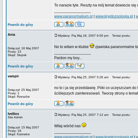
To narazie tyle. Reszty na mój temat dowiecie si
_________________
www.paranormalium.pl
|
www.kryptozoologia.pl
|
w
Powrót do góry
Ania
Wysłany: Pią Maj 18, 2007 6:00 pm
Temat postu:
No to witam w klubie
zjawiska paranormalne to
Dołączył: 18 Maj 2007
Posty: 15
_________________
Skąd: Słupsk
Pardon my boy...
Powrót do góry
vampir
Wysłany: Pią Maj 25, 2007 5:26 am
Temat postu:
no to i ja się przedstawię. Póki co uczęszczam d
Dołączył: 25 Maj 2007
ściślejszych zainteresowań. Tworzę strony o tem
Posty: 1
Skąd: Rzeszów
Powrót do góry
Ivellios
Wysłany: Pią Maj 25, 2007 7:12 am
Temat postu:
Site Admin
Witaj wśród nas
Dołączył: 15 Maj 2007
Posty: 18
_________________
Skąd: Katowice
www.paranormalium.pl
|
www.kryptozoologia.pl
|
w