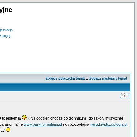
yjne
jestracja
Zaloguj
Zobacz poprzedni temat
::
Zobacz następny temat
ą to jestem ja
). Na codzień chodzę do technikum i do szkoły muzycznej
a paranormalne
www.paranormalium.pl
i kryptozoologia
www.kryptozoologia.pl
iat"