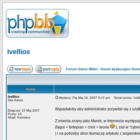
Ivellios
Forum Glenn Miller - forum dyskusyjne Str
Autor
Ivellios
Wysłany: Pią Maj 18, 2007 5:47 pm
Temat postu: Ivell
Site Admin
Wypadałoby aby administrator przywitał się z uży
Dołączył: 15 Maj 2007
Posty: 18
Skąd: Katowice
Z imienia znany jako Marek, w Internecie występuj
(fagot + fortepian + chór + teoria
), zaś w "cybe
) i na potrzeby stron tłumaczę artykuły z angiels