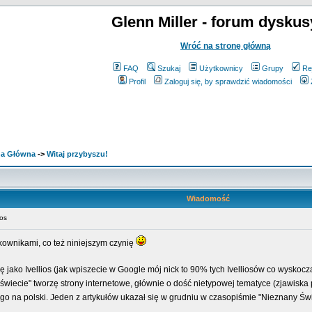
Glenn Miller - forum dyskus
Wróć na stronę główną
FAQ
Szukaj
Użytkownicy
Grupy
Re
Profil
Zaloguj się, by sprawdzić wiadomości
ona Główna
->
Witaj przybyszu!
Wiadomość
ios
tkownikami, co też niniejszym czynię
ę jako Ivellios (jak wpiszecie w Google mój nick to 90% tych Ivelliosów co wyskocz
rświecie" tworzę strony internetowe, głównie o dość nietypowej tematyce (zjawisk
kiego na polski. Jeden z artykułów ukazał się w grudniu w czasopiśmie "Nieznany Św