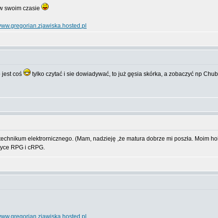
ę w swoim czasie
ww.gregorian.zjawiska.hosted.pl
 jest coś
tylko czytać i sie dowiadywać, to już gęsia skórka, a zobaczyć np Ch
o technikum elektrornicznego. (Mam, nadzieję ,że matura dobrze mi poszła. Moim ho
atyce RPG i cRPG.
ww.gregorian.zjawiska.hosted.pl