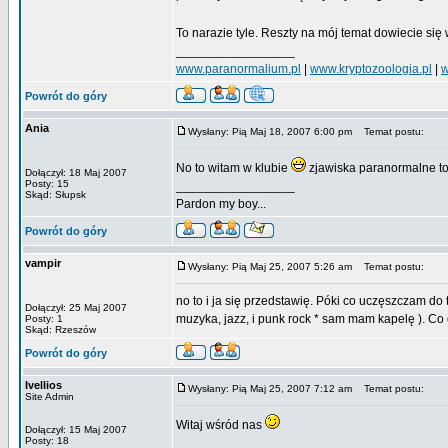
To narazie tyle. Reszty na mój temat dowiecie si
_________________
www.paranormalium.pl
|
www.kryptozoologia.pl
|
w
Powrót do góry
Ania
Wysłany: Pią Maj 18, 2007 6:00 pm
Temat postu:
No to witam w klubie
zjawiska paranormalne to
Dołączył: 18 Maj 2007
Posty: 15
_________________
Skąd: Słupsk
Pardon my boy...
Powrót do góry
vampir
Wysłany: Pią Maj 25, 2007 5:26 am
Temat postu:
no to i ja się przedstawię. Póki co uczęszczam d
Dołączył: 25 Maj 2007
muzyka, jazz, i punk rock * sam mam kapelę ). Co
Posty: 1
Skąd: Rzeszów
Powrót do góry
Ivellios
Wysłany: Pią Maj 25, 2007 7:12 am
Temat postu:
Site Admin
Witaj wśród nas
Dołączył: 15 Maj 2007
Posty: 18
_________________