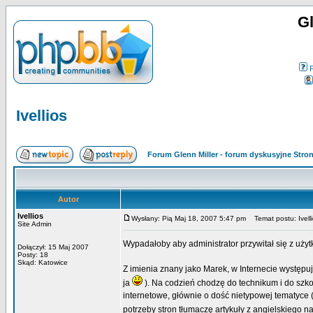
Gl
Ivellios
Forum Glenn Miller - forum dyskusyjne Str
Autor
Ivellios
Wysłany: Pią Maj 18, 2007 5:47 pm
Temat postu: Ivell
Site Admin
Wypadałoby aby administrator przywitał się z uży
Dołączył: 15 Maj 2007
Posty: 18
Skąd: Katowice
Z imienia znany jako Marek, w Internecie występuj
ja
). Na codzień chodzę do technikum i do szkoł
internetowe, głównie o dość nietypowej tematyce
potrzeby stron tłumaczę artykuły z angielskiego n