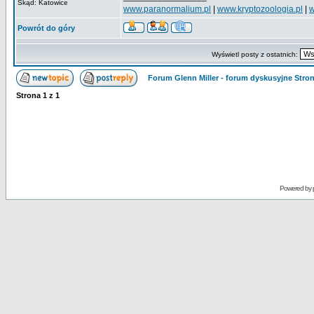
Skąd: Katowice
www.paranormalium.pl
|
www.kryptozoologia.pl
|
w
Powrót do góry
Wyświetl posty z ostatnich:
Forum Glenn Miller - forum dyskusyjne Str
Strona
1
z
1
Powered by