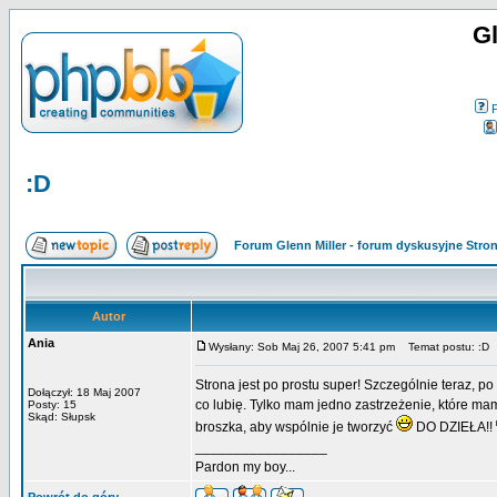
Gl
:D
Forum Glenn Miller - forum dyskusyjne Str
Autor
Ania
Wysłany: Sob Maj 26, 2007 5:41 pm
Temat postu: :D
Strona jest po prostu super! Szczególnie teraz, p
Dołączył: 18 Maj 2007
co lubię. Tylko mam jedno zastrzeżenie, które mam
Posty: 15
Skąd: Słupsk
broszka, aby wspólnie je tworzyć
DO DZIEŁA!!
_________________
Pardon my boy...