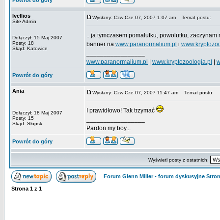
Powrót do góry
Ivellios
Wysłany: Czw Cze 07, 2007 1:07 am
Temat postu:
Site Admin
...ja tymczasem pomalutku, powolutku, zaczynam
Dołączył: 15 Maj 2007
Posty: 18
banner na
www.paranormalium.pl
i
www.kryptozoo
Skąd: Katowice
_________________
www.paranormalium.pl
|
www.kryptozoologia.pl
|
w
Powrót do góry
Ania
Wysłany: Czw Cze 07, 2007 11:47 am
Temat postu:
I prawidłowo! Tak trzymać
Dołączył: 18 Maj 2007
Posty: 15
_________________
Skąd: Słupsk
Pardon my boy...
Powrót do góry
Wyświetl posty z ostatnich:
Forum Glenn Miller - forum dyskusyjne Str
Strona
1
z
1