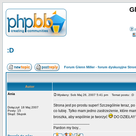
Gl
:D
Forum Glenn Miller - forum dyskusyjne Str
Autor
Ania
Wysłany: Sob Maj 26, 2007 5:41 pm
Temat postu: :D
Strona jest po prostu super! Szczególnie teraz, p
Dołączył: 18 Maj 2007
co lubię. Tylko mam jedno zastrzeżenie, które mam
Posty: 15
Skąd: Słupsk
broszka, aby wspólnie je tworzyć
DO DZIEŁA!!
_________________
Pardon my boy...