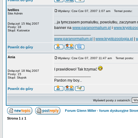
Powrót do góry
Ivellios
Wysłany: Czw Cze 07, 2007 1:07 am
Temat postu:
Site Admin
...ja tymczasem pomalutku, powolutku, zaczynam
Dołączył: 15 Maj 2007
Posty: 18
banner na
www.paranormalium.pl
i
www.kryptozoo
Skąd: Katowice
_________________
www.paranormalium.pl
|
www.kryptozoologia.pl
|
w
Powrót do góry
Ania
Wysłany: Czw Cze 07, 2007 11:47 am
Temat postu:
I prawidłowo! Tak trzymać
Dołączył: 18 Maj 2007
Posty: 15
_________________
Skąd: Słupsk
Pardon my boy...
Powrót do góry
Wyświetl posty z ostatnich:
Forum Glenn Miller - forum dyskusyjne Str
Strona
1
z
1