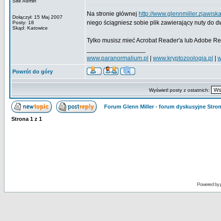
Site Admin
Na stronie głównej
http://www.glennmiller.zjawis
Dołączył: 15 Maj 2007
niego ściągniesz sobie plik zawierający nuty do
Posty: 18
Skąd: Katowice
Tylko musisz mieć Acrobat Reader'a lub Adobe Re
_________________
www.paranormalium.pl
|
www.kryptozoologia.pl
|
w
Powrót do góry
Wyświetl posty z ostatnich:
Forum Glenn Miller - forum dyskusyjne Str
Strona
1
z
1
Powered by