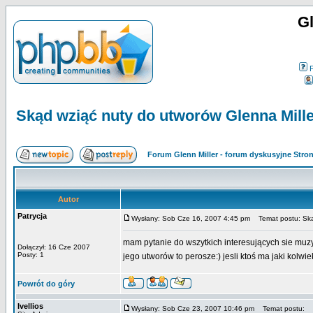
Gl
Skąd wziąć nuty do utworów Glenna Mill
Forum Glenn Miller - forum dyskusyjne Str
Autor
Patrycja
Wysłany: Sob Cze 16, 2007 4:45 pm
Temat postu: Skąd
mam pytanie do wszytkich interesujących sie muzy
Dołączył: 16 Cze 2007
Posty: 1
jego utworów to perosze:) jesli ktoś ma jaki kolwie
Powrót do góry
Ivellios
Wysłany: Sob Cze 23, 2007 10:46 pm
Temat postu: